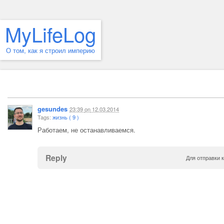
MyLifeLog
О том, как я строил империю
gesundes
23:39
on
12.03.2014
Tags:
жизнь ( 9 )
Работаем, не останавливаемся.
Reply
Для отправки