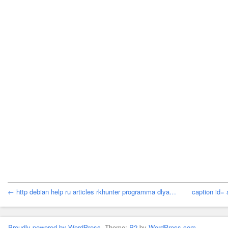
← http debian help ru articles rkhunter programma dlya…
caption id=
Proudly powered by WordPress.
Theme:
P2
by
WordPress.com
.