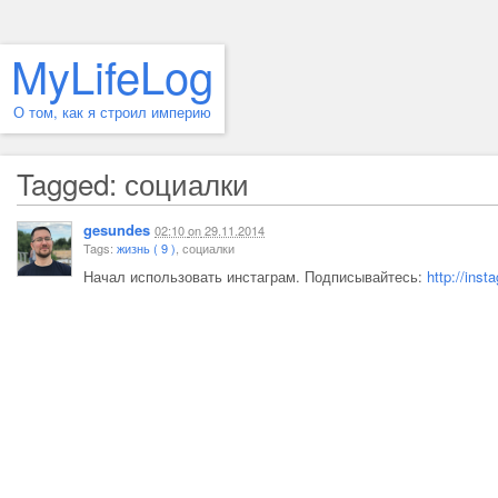
MyLifeLog
О том, как я строил империю
Tagged: социалки
gesundes
02:10
on
29.11.2014
Tags:
жизнь ( 9 )
, социалки
Начал использовать инстаграм. Подписывайтесь:
http://ins