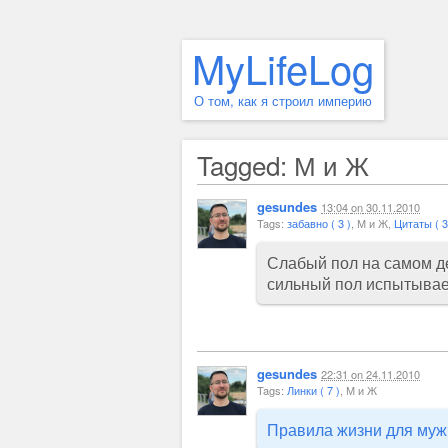
MyLifeLog
О том, как я строил империю
Tagged: М и Ж
gesundes
13:04
on
30.11.2010
Tags:
забавно ( 3 )
, М и Ж,
Цитаты ( 3
Слабый пол на самом де
сильный пол испытывает
gesundes
22:31
on
24.11.2010
Tags:
Линки ( 7 )
, М и Ж
Правила жизни для муж