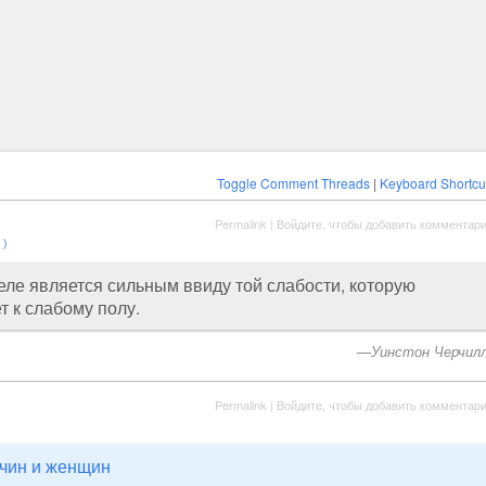
Toggle Comment Threads
|
Keyboard Shortcu
Permalink
|
Войдите, чтобы добавить комментар
 )
ле является сильным ввиду той слабости, которую
 к слабому полу.
Уинстон Черчил
Permalink
|
Войдите, чтобы добавить комментар
чин и женщин