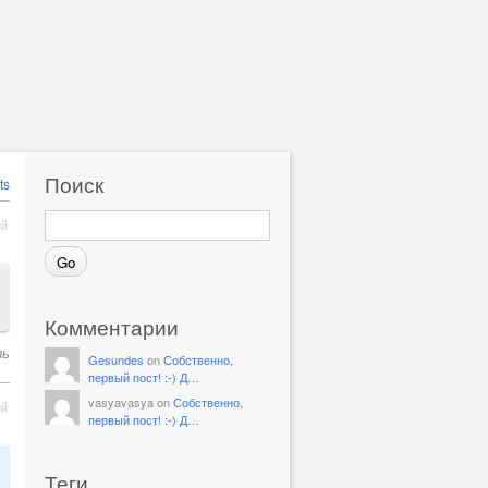
Поиск
ts
ий
Комментарии
ль
Gesundes
on
Собственно,
первый пост! :-) Д…
vasyavasya on
Собственно,
ий
первый пост! :-) Д…
Теги